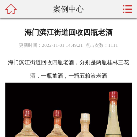



案例中心
首页
关于聚鑫
海门滨江街道回收四瓶老酒
回收项目
更新时间：2022-11-01 14:49:21 点击次数：
1111
案例中心
海门滨江街道回收四瓶老酒，分别是两瓶桂林三花
新闻资讯
酒，一瓶董酒，一瓶五粮液老酒
问题解答
预约时间
联系聚鑫